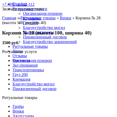
Главная
+7 (391) 2-512-112
Ритуальные услуги
Звоните круглосуточно
Организация похорон
Главная
»
Ритуальные товары
»
Венки
»
Корзина № 28
Кремация
(высота 100, ширина 40)
Груз 200
Благоустройство могил
Корзина № 28 (высота 100, ширина 40)
Транспортировка
Прижизненный договор
Благоустройство захоронений
3500 руб.
Ритуальные товары
Цены
Ритуальные услуги
Отзывы
Контакты
Организация похорон
Зал прощания
Транспортировка
Груз 200
Кремация
Благоустройство могил
Прижизненный договор
Ритуальные товары
Гробы
Венки
Аксессуары