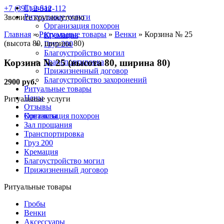
Главная
+7 (391) 2-512-112
Ритуальные услуги
Звоните круглосуточно
Организация похорон
Главная
»
Ритуальные товары
»
Венки
»
Корзина № 25
Кремация
(высота 80, ширина 80)
Груз 200
Благоустройство могил
Корзина № 25 (высота 80, ширина 80)
Транспортировка
Прижизненный договор
Благоустройство захоронений
2900 руб.
Ритуальные товары
Цены
Ритуальные услуги
Отзывы
Контакты
Организация похорон
Зал прощания
Транспортировка
Груз 200
Кремация
Благоустройство могил
Прижизненный договор
Ритуальные товары
Гробы
Венки
Аксессуары