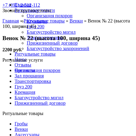
Главная
+7 (391) 2-512-112
Ритуальные услуги
Звоните круглосуточно
Организация похорон
Главная
»
Ритуальные товары
»
Венки
»
Венок № 22 (высота
Кремация
100, ширина 45)
Груз 200
Благоустройство могил
Венок № 22 (высота 100, ширина 45)
Транспортировка
Прижизненный договор
Благоустройство захоронений
2200 руб.
Ритуальные товары
Цены
Ритуальные услуги
Отзывы
Контакты
Организация похорон
Зал прощания
Транспортировка
Груз 200
Кремация
Благоустройство могил
Прижизненный договор
Ритуальные товары
Гробы
Венки
Аксессуары