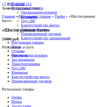
Главная
+7 (391) 2-512-112
Ритуальные услуги
Звоните круглосуточно
Организация похорон
Главная
»
Ритуальные товары
»
Гробы
»
«Шестигранник
Кремация
багет»
Груз 200
Благоустройство могил
«Шестигранник багет»
Транспортировка
Прижизненный договор
Благоустройство захоронений
53000 руб.
Ритуальные товары
Цены
Ритуальные услуги
Отзывы
Контакты
Организация похорон
Зал прощания
Транспортировка
Груз 200
Кремация
Благоустройство могил
Прижизненный договор
Ритуальные товары
Гробы
Венки
Аксессуары