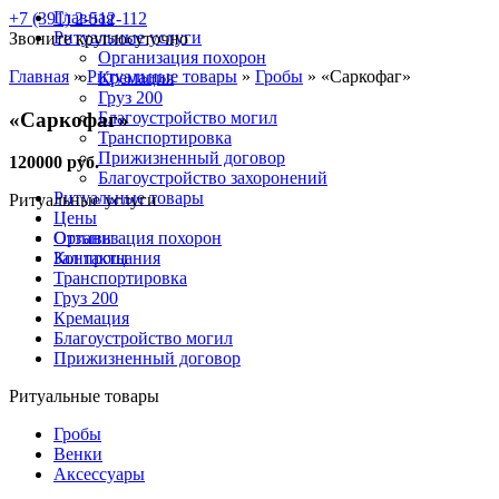
Главная
+7 (391) 2-512-112
Ритуальные услуги
Звоните круглосуточно
Организация похорон
Главная
»
Ритуальные товары
»
Гробы
»
«Саркофаг»
Кремация
Груз 200
«Саркофаг»
Благоустройство могил
Транспортировка
Прижизненный договор
120000 руб.
Благоустройство захоронений
Ритуальные товары
Ритуальные услуги
Цены
Отзывы
Организация похорон
Контакты
Зал прощания
Транспортировка
Груз 200
Кремация
Благоустройство могил
Прижизненный договор
Ритуальные товары
Гробы
Венки
Аксессуары