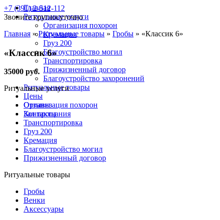
Главная
+7 (391) 2-512-112
Ритуальные услуги
Звоните круглосуточно
Организация похорон
Главная
»
Ритуальные товары
»
Гробы
»
«Классик 6»
Кремация
Груз 200
«Классик 6»
Благоустройство могил
Транспортировка
Прижизненный договор
35000 руб.
Благоустройство захоронений
Ритуальные товары
Ритуальные услуги
Цены
Отзывы
Организация похорон
Контакты
Зал прощания
Транспортировка
Груз 200
Кремация
Благоустройство могил
Прижизненный договор
Ритуальные товары
Гробы
Венки
Аксессуары