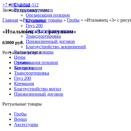
Главная
+7 (391) 2-512-112
Ритуальные услуги
Звоните круглосуточно
Организация похорон
Главная
»
Ритуальные товары
»
Гробы
»
«Итальянец «3» с рису
Кремация
Груз 200
«Итальянец «3» с рисунком»
Благоустройство могил
Транспортировка
Прижизненный договор
63000 руб.
Благоустройство захоронений
Ритуальные товары
Ритуальные услуги
Цены
Отзывы
Организация похорон
Контакты
Зал прощания
Транспортировка
Груз 200
Кремация
Благоустройство могил
Прижизненный договор
Ритуальные товары
Гробы
Венки
Аксессуары