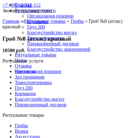
Главная
+7 (391) 2-512-112
Ритуальные услуги
Звоните круглосуточно
Организация похорон
Главная
»
Ритуальные товары
»
Гробы
»
Гроб №8 (атлас)
Кремация
красный
Груз 200
Благоустройство могил
Гроб №8 (атлас) красный
Транспортировка
Прижизненный договор
Благоустройство захоронений
10500 руб.
Ритуальные товары
Цены
Ритуальные услуги
Отзывы
Контакты
Организация похорон
Зал прощания
Транспортировка
Груз 200
Кремация
Благоустройство могил
Прижизненный договор
Ритуальные товары
Гробы
Венки
Аксессуары