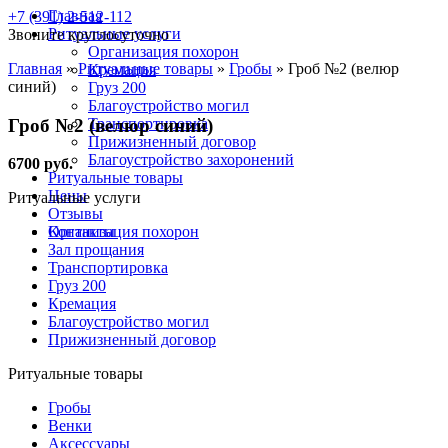
Главная
+7 (391) 2-512-112
Ритуальные услуги
Звоните круглосуточно
Организация похорон
Главная
»
Ритуальные товары
»
Гробы
»
Гроб №2 (велюр
Кремация
синий)
Груз 200
Благоустройство могил
Гроб №2 (велюр синий)
Транспортировка
Прижизненный договор
Благоустройство захоронений
6700 руб.
Ритуальные товары
Цены
Ритуальные услуги
Отзывы
Контакты
Организация похорон
Зал прощания
Транспортировка
Груз 200
Кремация
Благоустройство могил
Прижизненный договор
Ритуальные товары
Гробы
Венки
Аксессуары