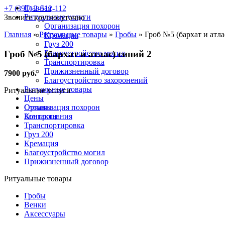
Главная
+7 (391) 2-512-112
Ритуальные услуги
Звоните круглосуточно
Организация похорон
Главная
»
Ритуальные товары
»
Гробы
»
Гроб №5 (бархат и атла
Кремация
Груз 200
Гроб №5 (бархат и атлас) синий 2
Благоустройство могил
Транспортировка
Прижизненный договор
7900 руб.
Благоустройство захоронений
Ритуальные товары
Ритуальные услуги
Цены
Отзывы
Организация похорон
Контакты
Зал прощания
Транспортировка
Груз 200
Кремация
Благоустройство могил
Прижизненный договор
Ритуальные товары
Гробы
Венки
Аксессуары