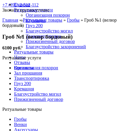
Главная
+7 (391) 2-512-112
Ритуальные услуги
Звоните круглосуточно
Организация похорон
Главная
»
Ритуальные товары
»
Гробы
»
Гроб №1 (велюр
Кремация
бордовый)
Груз 200
Благоустройство могил
Гроб №1 (велюр бордовый)
Транспортировка
Прижизненный договор
Благоустройство захоронений
6100 руб.
Ритуальные товары
Цены
Ритуальные услуги
Отзывы
Контакты
Организация похорон
Зал прощания
Транспортировка
Груз 200
Кремация
Благоустройство могил
Прижизненный договор
Ритуальные товары
Гробы
Венки
Аксессуары