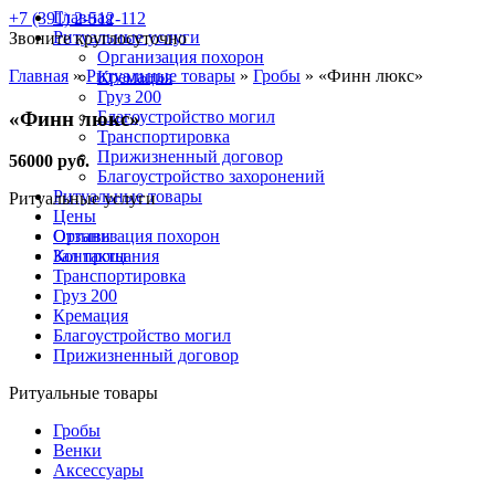
Главная
+7 (391) 2-512-112
Ритуальные услуги
Звоните круглосуточно
Организация похорон
Главная
»
Ритуальные товары
»
Гробы
»
«Финн люкс»
Кремация
Груз 200
«Финн люкс»
Благоустройство могил
Транспортировка
Прижизненный договор
56000 руб.
Благоустройство захоронений
Ритуальные товары
Ритуальные услуги
Цены
Отзывы
Организация похорон
Контакты
Зал прощания
Транспортировка
Груз 200
Кремация
Благоустройство могил
Прижизненный договор
Ритуальные товары
Гробы
Венки
Аксессуары