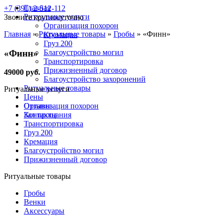
Главная
+7 (391) 2-512-112
Ритуальные услуги
Звоните круглосуточно
Организация похорон
Главная
»
Ритуальные товары
»
Гробы
»
«Финн»
Кремация
Груз 200
«Финн»
Благоустройство могил
Транспортировка
Прижизненный договор
49000 руб.
Благоустройство захоронений
Ритуальные товары
Ритуальные услуги
Цены
Отзывы
Организация похорон
Контакты
Зал прощания
Транспортировка
Груз 200
Кремация
Благоустройство могил
Прижизненный договор
Ритуальные товары
Гробы
Венки
Аксессуары