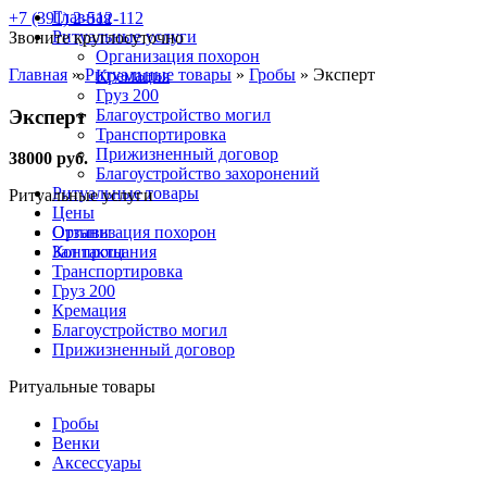
Главная
+7 (391) 2-512-112
Ритуальные услуги
Звоните круглосуточно
Организация похорон
Главная
»
Ритуальные товары
»
Гробы
»
Эксперт
Кремация
Груз 200
Эксперт
Благоустройство могил
Транспортировка
Прижизненный договор
38000 руб.
Благоустройство захоронений
Ритуальные товары
Ритуальные услуги
Цены
Отзывы
Организация похорон
Контакты
Зал прощания
Транспортировка
Груз 200
Кремация
Благоустройство могил
Прижизненный договор
Ритуальные товары
Гробы
Венки
Аксессуары