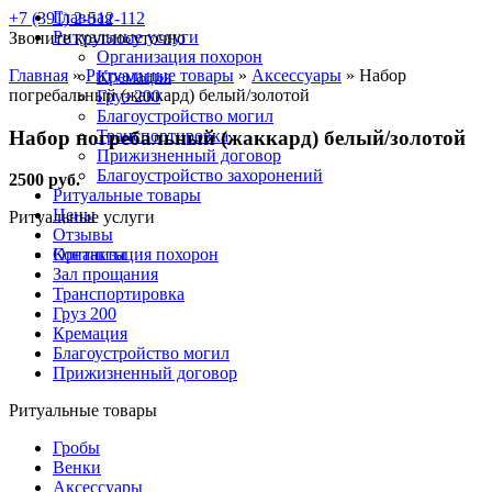
Главная
+7 (391) 2-512-112
Ритуальные услуги
Звоните круглосуточно
Организация похорон
Главная
»
Ритуальные товары
»
Аксессуары
»
Набор
Кремация
погребальный (жаккард) белый/золотой
Груз 200
Благоустройство могил
Набор погребальный (жаккард) белый/золотой
Транспортировка
Прижизненный договор
Благоустройство захоронений
2500 руб.
Ритуальные товары
Цены
Ритуальные услуги
Отзывы
Контакты
Организация похорон
Зал прощания
Транспортировка
Груз 200
Кремация
Благоустройство могил
Прижизненный договор
Ритуальные товары
Гробы
Венки
Аксессуары