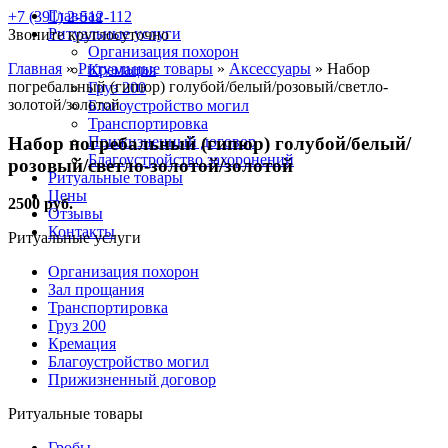
Главная
+7 (391) 2-512-112
Ритуальные услуги
Звоните круглосуточно
Организация похорон
Главная
»
Ритуальные товары
»
Аксессуары
»
Набор
Кремация
погребальный (гипюр) голубой/белый/розовый/светло-
Груз 200
золотой/золотой
Благоустройство могил
Транспортировка
Набор погребальный (гипюр) голубой/белый/
Прижизненный договор
Благоустройство захоронений
розовый/светло-золотой/золотой
Ритуальные товары
Цены
2500 руб.
Отзывы
Контакты
Ритуальные услуги
Организация похорон
Зал прощания
Транспортировка
Груз 200
Кремация
Благоустройство могил
Прижизненный договор
Ритуальные товары
Гробы