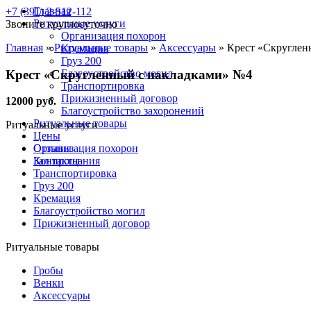
Главная
+7 (391) 2-512-112
Ритуальные услуги
Звоните круглосуточно
Организация похорон
Главная
»
Ритуальные товары
»
Аксессуары
»
Крест «Скруглен
Кремация
Груз 200
Крест «Скругленный с накладками» №4
Благоустройство могил
Транспортировка
Прижизненный договор
12000 руб.
Благоустройство захоронений
Ритуальные товары
Ритуальные услуги
Цены
Отзывы
Организация похорон
Контакты
Зал прощания
Транспортировка
Груз 200
Кремация
Благоустройство могил
Прижизненный договор
Ритуальные товары
Гробы
Венки
Аксессуары