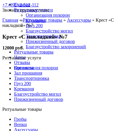
Главная
+7 (391) 2-512-112
Ритуальные услуги
Звоните круглосуточно
Организация похорон
Главная
»
Ритуальные товары
»
Аксессуары
»
Крест «С
Кремация
накладкой» №7
Груз 200
Благоустройство могил
Крест «С накладкой» №7
Транспортировка
Прижизненный договор
Благоустройство захоронений
12000 руб.
Ритуальные товары
Цены
Ритуальные услуги
Отзывы
Контакты
Организация похорон
Зал прощания
Транспортировка
Груз 200
Кремация
Благоустройство могил
Прижизненный договор
Ритуальные товары
Гробы
Венки
Аксессуары