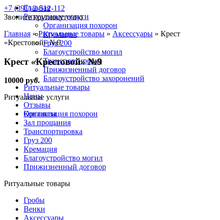
Главная
+7 (391) 2-512-112
Ритуальные услуги
Звоните круглосуточно
Организация похорон
Главная
»
Ритуальные товары
»
Аксессуары
»
Крест
Кремация
«Крестовой» №9
Груз 200
Благоустройство могил
Крест «Крестовой» №9
Транспортировка
Прижизненный договор
Благоустройство захоронений
10000 руб.
Ритуальные товары
Цены
Ритуальные услуги
Отзывы
Контакты
Организация похорон
Зал прощания
Транспортировка
Груз 200
Кремация
Благоустройство могил
Прижизненный договор
Ритуальные товары
Гробы
Венки
Аксессуары