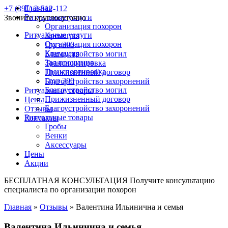
Главная
+7 (391) 2-512-112
Ритуальные услуги
Звоните круглосуточно
Организация похорон
Ритуальные услуги
Кремация
Организация похорон
Груз 200
Кремация
Благоустройство могил
Зал прощания
Транспортировка
Транспортировка
Прижизненный договор
Груз 200
Благоустройство захоронений
Благоустройство могил
Ритуальные товары
Прижизненный договор
Цены
Благоустройство захоронений
Отзывы
Ритуальные товары
Контакты
Гробы
Венки
Аксессуары
Цены
Акции
БЕСПЛАТНАЯ КОНСУЛЬТАЦИЯ
Получите консультацию
специалиста по организации похорон
Главная
»
Отзывы
»
Валентина Ильинична и семья
Валентина Ильинична и семья