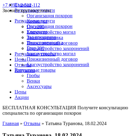
Главная
+7 (391) 2-512-112
Ритуальные услуги
Звоните круглосуточно
Организация похорон
Ритуальные услуги
Кремация
Организация похорон
Груз 200
Кремация
Благоустройство могил
Зал прощания
Транспортировка
Транспортировка
Прижизненный договор
Груз 200
Благоустройство захоронений
Благоустройство могил
Ритуальные товары
Прижизненный договор
Цены
Благоустройство захоронений
Отзывы
Ритуальные товары
Контакты
Гробы
Венки
Аксессуары
Цены
Акции
БЕСПЛАТНАЯ КОНСУЛЬТАЦИЯ
Получите консультацию
специалиста по организации похорон
Главная
»
Отзывы
»
Татьяна Туранова, 18.02.2024
Татьяна Туранова, 18.02.2024