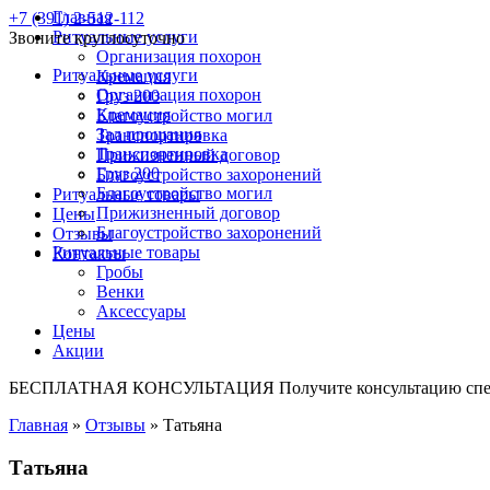
Главная
+7 (391) 2-512-112
Ритуальные услуги
Звоните круглосуточно
Организация похорон
Ритуальные услуги
Кремация
Организация похорон
Груз 200
Кремация
Благоустройство могил
Зал прощания
Транспортировка
Транспортировка
Прижизненный договор
Груз 200
Благоустройство захоронений
Благоустройство могил
Ритуальные товары
Прижизненный договор
Цены
Благоустройство захоронений
Отзывы
Ритуальные товары
Контакты
Гробы
Венки
Аксессуары
Цены
Акции
БЕСПЛАТНАЯ КОНСУЛЬТАЦИЯ
Получите консультацию спе
Главная
»
Отзывы
»
Татьяна
Татьяна