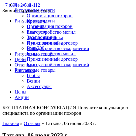
Главная
+7 (391) 2-512-112
Ритуальные услуги
Звоните круглосуточно
Организация похорон
Ритуальные услуги
Кремация
Организация похорон
Груз 200
Кремация
Благоустройство могил
Зал прощания
Транспортировка
Транспортировка
Прижизненный договор
Груз 200
Благоустройство захоронений
Благоустройство могил
Ритуальные товары
Прижизненный договор
Цены
Благоустройство захоронений
Отзывы
Ритуальные товары
Контакты
Гробы
Венки
Аксессуары
Цены
Акции
БЕСПЛАТНАЯ КОНСУЛЬТАЦИЯ
Получите консультацию
специалиста по организации похорон
Главная
»
Отзывы
»
Татьяна, 06 июля 2023 г.
Татьяна, 06 июля 2023 г.