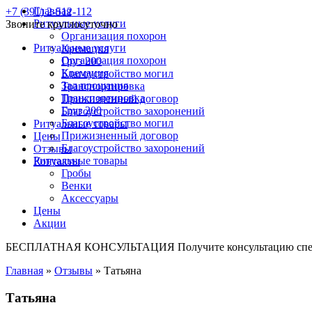
Главная
+7 (391) 2-512-112
Ритуальные услуги
Звоните круглосуточно
Организация похорон
Ритуальные услуги
Кремация
Организация похорон
Груз 200
Кремация
Благоустройство могил
Зал прощания
Транспортировка
Транспортировка
Прижизненный договор
Груз 200
Благоустройство захоронений
Благоустройство могил
Ритуальные товары
Прижизненный договор
Цены
Благоустройство захоронений
Отзывы
Ритуальные товары
Контакты
Гробы
Венки
Аксессуары
Цены
Акции
БЕСПЛАТНАЯ КОНСУЛЬТАЦИЯ
Получите консультацию спе
Главная
»
Отзывы
»
Татьяна
Татьяна