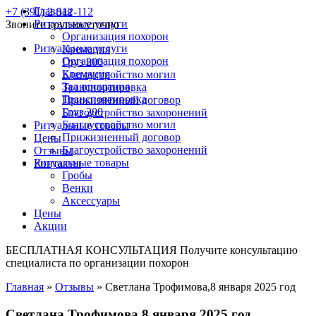
Главная
+7 (391) 2-512-112
Ритуальные услуги
Звоните круглосуточно
Организация похорон
Ритуальные услуги
Кремация
Организация похорон
Груз 200
Кремация
Благоустройство могил
Зал прощания
Транспортировка
Транспортировка
Прижизненный договор
Груз 200
Благоустройство захоронений
Благоустройство могил
Ритуальные товары
Прижизненный договор
Цены
Благоустройство захоронений
Отзывы
Ритуальные товары
Контакты
Гробы
Венки
Аксессуары
Цены
Акции
БЕСПЛАТНАЯ КОНСУЛЬТАЦИЯ
Получите консультацию
специалиста по организации похорон
Главная
»
Отзывы
»
Светлана Трофимова,8 января 2025 год
Светлана Трофимова,8 января 2025 год