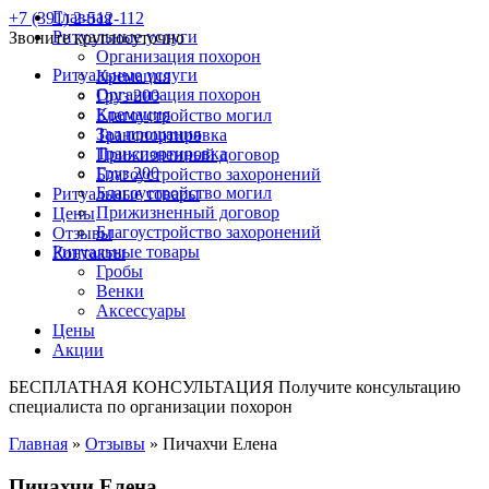
Главная
+7 (391) 2-512-112
Ритуальные услуги
Звоните круглосуточно
Организация похорон
Ритуальные услуги
Кремация
Организация похорон
Груз 200
Кремация
Благоустройство могил
Зал прощания
Транспортировка
Транспортировка
Прижизненный договор
Груз 200
Благоустройство захоронений
Благоустройство могил
Ритуальные товары
Прижизненный договор
Цены
Благоустройство захоронений
Отзывы
Ритуальные товары
Контакты
Гробы
Венки
Аксессуары
Цены
Акции
БЕСПЛАТНАЯ КОНСУЛЬТАЦИЯ
Получите консультацию
специалиста по организации похорон
Главная
»
Отзывы
»
Пичахчи Елена
Пичахчи Елена