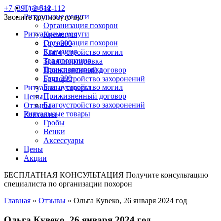
Главная
+7 (391) 2-512-112
Ритуальные услуги
Звоните круглосуточно
Организация похорон
Ритуальные услуги
Кремация
Организация похорон
Груз 200
Кремация
Благоустройство могил
Зал прощания
Транспортировка
Транспортировка
Прижизненный договор
Груз 200
Благоустройство захоронений
Благоустройство могил
Ритуальные товары
Прижизненный договор
Цены
Благоустройство захоронений
Отзывы
Ритуальные товары
Контакты
Гробы
Венки
Аксессуары
Цены
Акции
БЕСПЛАТНАЯ КОНСУЛЬТАЦИЯ
Получите консультацию
специалиста по организации похорон
Главная
»
Отзывы
»
Ольга Кувеко, 26 января 2024 год
Ольга Кувеко, 26 января 2024 год