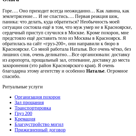
Горе…. Оно приходит всегда неожиданно… Как лавина, как
землетрясение… И не спастись…. Первая реакция шок,
паника: что делать, куда обратиться? Необычность моей
ситуации состояла ещё в том, что муж умер не в Красноярске,
сердечный приступ случился в Москве. Кроме похорон, мне
предстояло ещё доставить тело из Москвы в Красноярск. Я
обратилась на сайт «груз-200», они направили к бюро в
Красноярске. Со мной работала Наталья. Все очень чётко, без
лишних слов, очень деликатно…Все организовали: доставку
из аэропорта, прощальный зал, отпевание, доставку до места
захоронения (это район Красноярского края). Я очень
благодарна этому агентству и особенно
Наталье
. Огромное
спасибо.
Ритуальные услуги
Организация похорон
Зал прощания
Транспортировка
Груз 200
Кремация
Благоустройство могил
Прижизненный договор