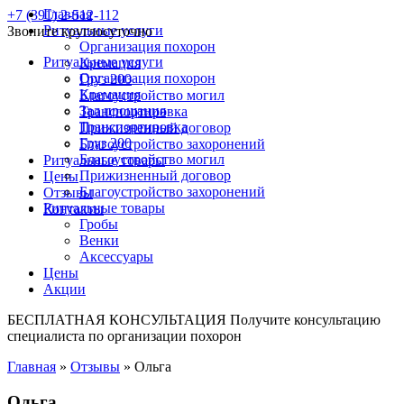
Главная
+7 (391) 2-512-112
Ритуальные услуги
Звоните круглосуточно
Организация похорон
Ритуальные услуги
Кремация
Организация похорон
Груз 200
Кремация
Благоустройство могил
Зал прощания
Транспортировка
Транспортировка
Прижизненный договор
Груз 200
Благоустройство захоронений
Благоустройство могил
Ритуальные товары
Прижизненный договор
Цены
Благоустройство захоронений
Отзывы
Ритуальные товары
Контакты
Гробы
Венки
Аксессуары
Цены
Акции
БЕСПЛАТНАЯ КОНСУЛЬТАЦИЯ
Получите консультацию
специалиста по организации похорон
Главная
»
Отзывы
»
Ольга
Ольга