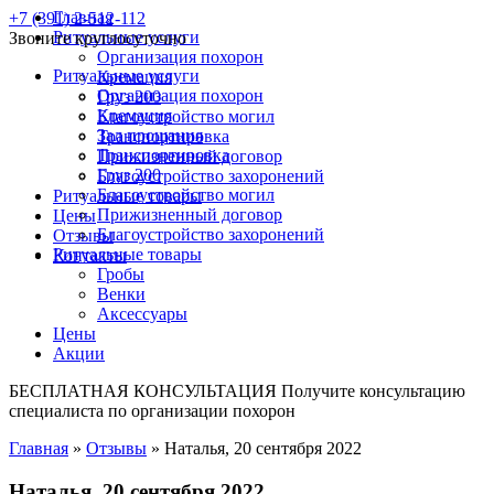
Главная
+7 (391) 2-512-112
Ритуальные услуги
Звоните круглосуточно
Организация похорон
Ритуальные услуги
Кремация
Организация похорон
Груз 200
Кремация
Благоустройство могил
Зал прощания
Транспортировка
Транспортировка
Прижизненный договор
Груз 200
Благоустройство захоронений
Благоустройство могил
Ритуальные товары
Прижизненный договор
Цены
Благоустройство захоронений
Отзывы
Ритуальные товары
Контакты
Гробы
Венки
Аксессуары
Цены
Акции
БЕСПЛАТНАЯ КОНСУЛЬТАЦИЯ
Получите консультацию
специалиста по организации похорон
Главная
»
Отзывы
»
Наталья, 20 сентября 2022
Наталья, 20 сентября 2022