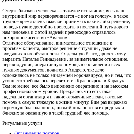
Смерть близкого человека — тяжелое испытание, весь наш
внутренний мир переворачивается «с ног на голову», в такое
трудное время очень тяжелое принимать какие-либо решение,
но ведь нужно достойно проводить в последний путь дорого
нам человека и с этой задачей превосходно справилось
похоронное агенство «Авалон» .
Отличное обслуживание, внимательное отношение к
просьбам клиента, быстрое решение ситуаций , даже не
входящих в их обязанности. Отдельную благодарность хочу
выразить Наталье Геннадьевне , за внимательное отношение,
неравнодушие, оперативную помощь в составлении всех
нужных документов, водителю Андрею, т.к: дело
осложнялось не только эпидемией коронавируса, но и тем, что
усопшего требовалось перевезти из Красноярска в Карасук.
Тем не менее, все было выполнено оперативно и на высоком
профессиональном уровне. Прекрасно, что есть такая
надежная организация и такие отзывчивые люди, готовые
помочь в самую тяжелую в жизни минуту. Еще раз выражаю
огромную благодарность, низкий поклон от всех родных и
близких за оказанную в такой трудный час помощь.
Ритуальные услуги
Организация похорон