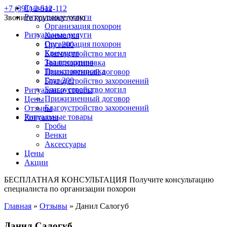
Главная
+7 (391) 2-512-112
Ритуальные услуги
Звоните круглосуточно
Организация похорон
Ритуальные услуги
Кремация
Организация похорон
Груз 200
Кремация
Благоустройство могил
Зал прощания
Транспортировка
Транспортировка
Прижизненный договор
Груз 200
Благоустройство захоронений
Благоустройство могил
Ритуальные товары
Прижизненный договор
Цены
Благоустройство захоронений
Отзывы
Ритуальные товары
Контакты
Гробы
Венки
Аксессуары
Цены
Акции
БЕСПЛАТНАЯ КОНСУЛЬТАЦИЯ
Получите консультацию
специалиста по организации похорон
Главная
»
Отзывы
»
Данил Салогуб
Данил Салогуб