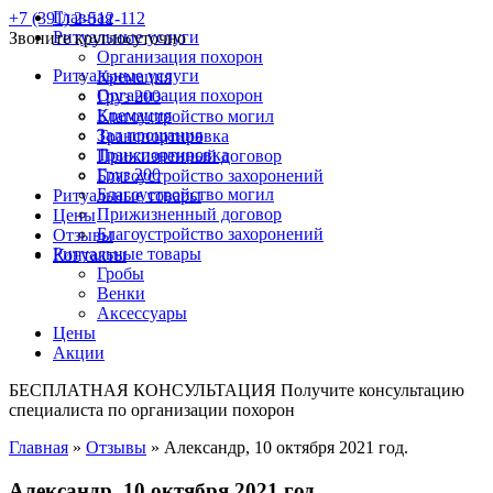
Главная
+7 (391) 2-512-112
Ритуальные услуги
Звоните круглосуточно
Организация похорон
Ритуальные услуги
Кремация
Организация похорон
Груз 200
Кремация
Благоустройство могил
Зал прощания
Транспортировка
Транспортировка
Прижизненный договор
Груз 200
Благоустройство захоронений
Благоустройство могил
Ритуальные товары
Прижизненный договор
Цены
Благоустройство захоронений
Отзывы
Ритуальные товары
Контакты
Гробы
Венки
Аксессуары
Цены
Акции
БЕСПЛАТНАЯ КОНСУЛЬТАЦИЯ
Получите консультацию
специалиста по организации похорон
Главная
»
Отзывы
»
Александр, 10 октября 2021 год.
Александр, 10 октября 2021 год.