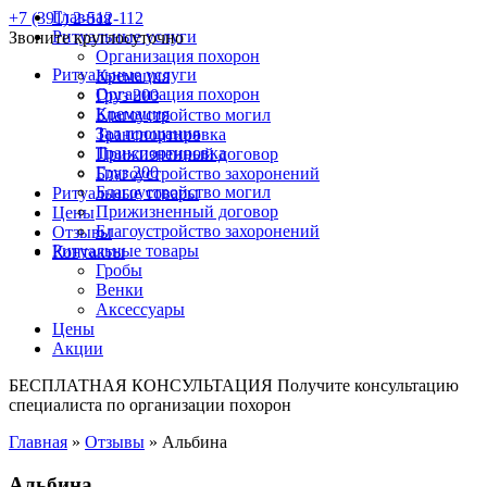
Главная
+7 (391) 2-512-112
Ритуальные услуги
Звоните круглосуточно
Организация похорон
Ритуальные услуги
Кремация
Организация похорон
Груз 200
Кремация
Благоустройство могил
Зал прощания
Транспортировка
Транспортировка
Прижизненный договор
Груз 200
Благоустройство захоронений
Благоустройство могил
Ритуальные товары
Прижизненный договор
Цены
Благоустройство захоронений
Отзывы
Ритуальные товары
Контакты
Гробы
Венки
Аксессуары
Цены
Акции
БЕСПЛАТНАЯ КОНСУЛЬТАЦИЯ
Получите консультацию
специалиста по организации похорон
Главная
»
Отзывы
»
Альбина
Альбина