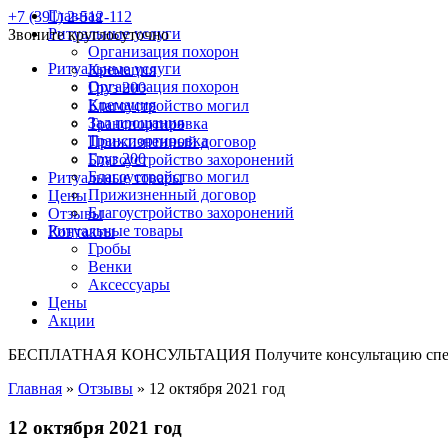
Главная
+7 (391) 2-512-112
Ритуальные услуги
Звоните круглосуточно
Организация похорон
Ритуальные услуги
Кремация
Организация похорон
Груз 200
Кремация
Благоустройство могил
Зал прощания
Транспортировка
Транспортировка
Прижизненный договор
Груз 200
Благоустройство захоронений
Благоустройство могил
Ритуальные товары
Прижизненный договор
Цены
Благоустройство захоронений
Отзывы
Ритуальные товары
Контакты
Гробы
Венки
Аксессуары
Цены
Акции
БЕСПЛАТНАЯ КОНСУЛЬТАЦИЯ
Получите консультацию спе
Главная
»
Отзывы
»
12 октября 2021 год
12 октября 2021 год